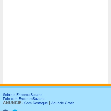
Sobre o EncontraSuzano
Fale com EncontraSuzano
ANUNCIE:
|
Com Destaque
Anuncie Grátis