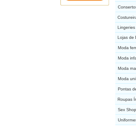
Conserto
Costurei
Lingerie
Lojas de
Moda fem
Moda inf
Moda mas
Moda uni
Pontas d
Roupas Í
Sex Shop
Uniforme