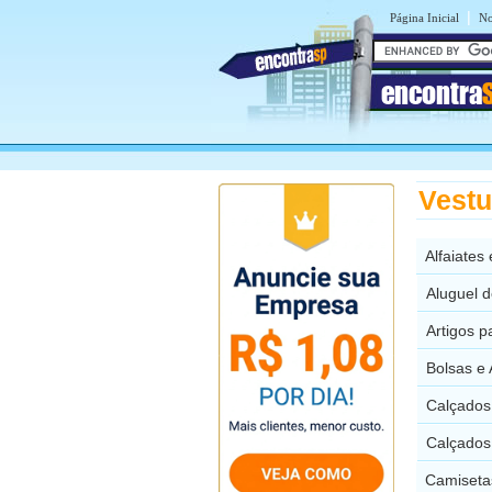
|
Página Inicial
No
encontra
Vestu
Alfaiates
Aluguel 
Artigos 
Bolsas e
Calçados
Calçados
Camiseta